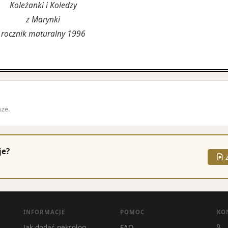
Koleżanki i Koledzy
z Marynki
rocznik maturalny 1996
sze.
je?
Z
INFORMACJE
POMOC
KO
Jak dodać nekrolog
FAQ