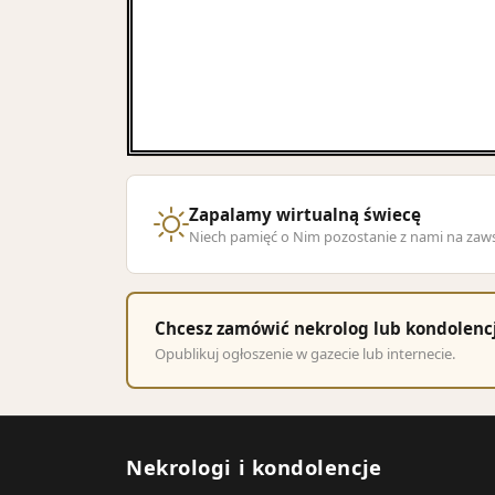
Zapalamy wirtualną świecę
Niech pamięć o Nim pozostanie z nami na zaw
Chcesz zamówić nekrolog lub kondolenc
Opublikuj ogłoszenie w gazecie lub internecie.
Nekrologi i kondolencje