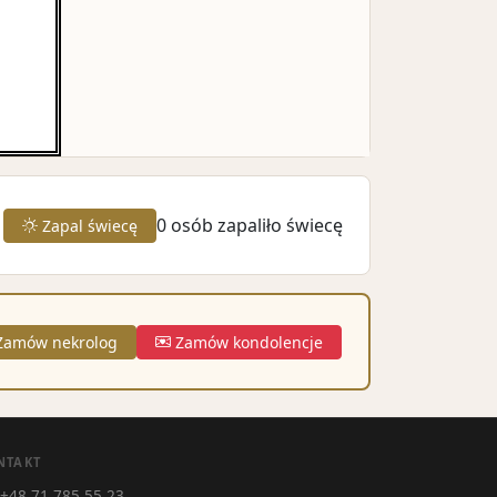
0
osób zapaliło świecę
Zapal świecę
amów nekrolog
Zamów kondolencje
NTAKT
+48 71 785 55 23