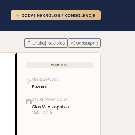
DODAJ NEKROLOG / KONDOLENCJE
A
Drukuj nekrolog
Udostępnij
NEKROLOG
MIEJSCOWOŚĆ
Poznań
OPUBLIKOWANO W
Głos Wielkopolski
16.06.2026