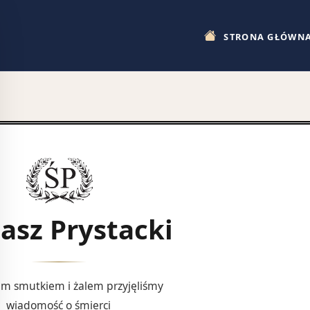
STRONA GŁÓWN
asz Prystacki
im smutkiem i żalem przyjęliśmy
wiadomość o śmierci