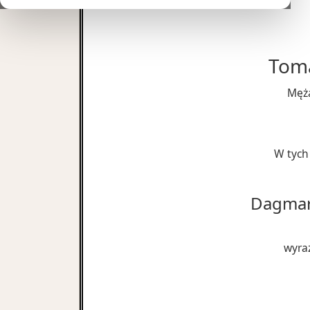
Toma
Męża
W tych
Dagmarz
wyra