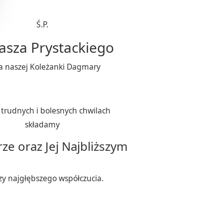
Ś.P.
sza Prystackiego
 naszej Koleżanki Dagmary
 trudnych i bolesnych chwilach
składamy
e oraz Jej Najbliższym
zy najgłębszego współczucia.