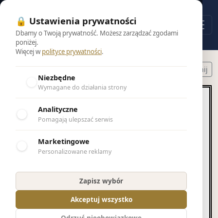
🔒 Ustawienia prywatności
Dbamy o Twoją prywatność. Możesz zarządzać zgodami
poniżej.
Więcej w
polityce prywatności
.
Powrót do wyników
Drukuj nekrolog
Udostępnij
Niezbędne
Wymagane do działania strony
Analityczne
Pomagają ulepszać serwis
Marketingowe
Personalizowane reklamy
Jan Sobczak
100 lat
Zapisz wybór
Akceptuj wszystko
Dnia 3 czerwca 2026 roku, opatrzony
Odrzuć nieobowiązkowe