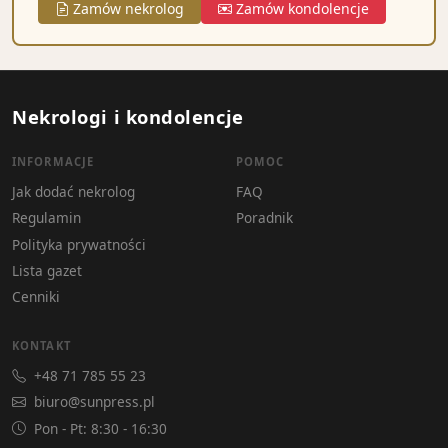
Zamów nekrolog
Zamów kondolencje
Nekrologi i kondolencje
INFORMACJE
POMOC
Jak dodać nekrolog
FAQ
Regulamin
Poradnik
Polityka prywatności
Lista gazet
Cenniki
KONTAKT
+48 71 785 55 23
biuro@sunpress.pl
Pon - Pt: 8:30 - 16:30