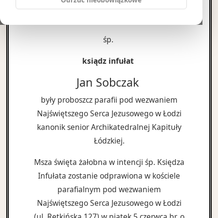
świętymi sakramentami, zmarł w 100 roku
życia i 73 roku kapłaństwa
śp.
ksiądz infułat
Jan Sobczak
były proboszcz parafii pod wezwaniem
Najświętszego Serca Jezusowego w Łodzi
kanonik senior Archikatedralnej Kapituły
Łódzkiej.
Msza święta żałobna w intencji śp. Księdza
Infułata zostanie odprawiona w kościele
parafialnym pod wezwaniem
Najświętszego Serca Jezusowego w Łodzi
(ul. Retkińska 127) w piątek 5 czerwca br. o