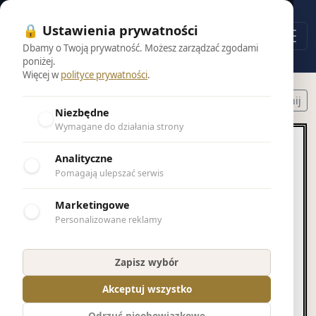
🔒 Ustawienia prywatności
Dbamy o Twoją prywatność. Możesz zarządzać zgodami
poniżej.
Więcej w
polityce prywatności
.
Powrót do wyników
Drukuj nekrolog
Udostępnij
Niezbędne
Wymagane do działania strony
Analityczne
Pomagają ulepszać serwis
Marketingowe
Personalizowane reklamy
Helena Szypulska
Zapisz wybór
Zmarła
Akceptuj wszystko
Helena Szypulska
Odrzuć nieobowiązkowe