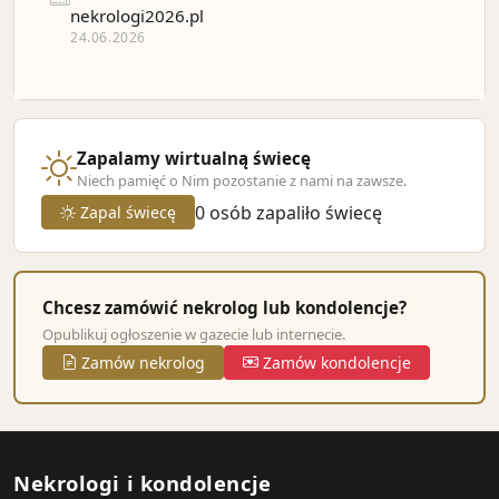
nekrologi2026.pl
24.06.2026
Zapalamy wirtualną świecę
Niech pamięć o Nim pozostanie z nami na zawsze.
0
osób zapaliło świecę
Zapal świecę
Chcesz zamówić nekrolog lub kondolencje?
Opublikuj ogłoszenie w gazecie lub internecie.
Zamów nekrolog
Zamów kondolencje
Nekrologi i kondolencje