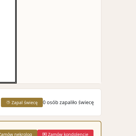
0
osób zapaliło świecę
Zapal świecę
amów nekrolog
Zamów kondolencje