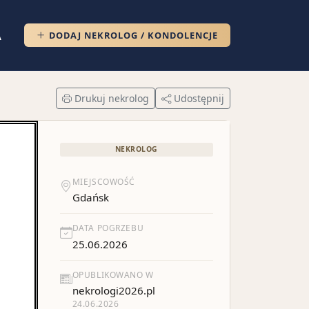
DODAJ NEKROLOG / KONDOLENCJE
A
Drukuj nekrolog
Udostępnij
NEKROLOG
MIEJSCOWOŚĆ
Gdańsk
DATA POGRZEBU
25.06.2026
OPUBLIKOWANO W
nekrologi2026.pl
24.06.2026