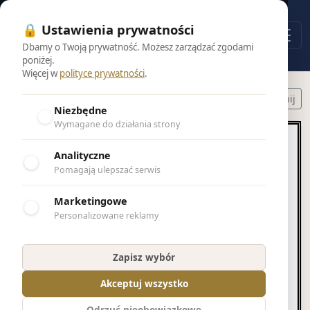
🔒 Ustawienia prywatności
Dbamy o Twoją prywatność. Możesz zarządzać zgodami
poniżej.
Więcej w
polityce prywatności
.
Powrót do wyników
Drukuj nekrolog
Udostępnij
Niezbędne
Wymagane do działania strony
Analityczne
Pomagają ulepszać serwis
Marketingowe
Personalizowane reklamy
Andrzej Sasin
Zapisz wybór
Z wielkim żalem przyjęliśmy wiadomość o
Akceptuj wszystko
odejściu
Odrzuć nieobowiązkowe