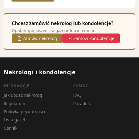
Chcesz zamówić nekrolog lub kondolencje?
Opublikuj ogłoszenie w gazecie lub internecie.
Zamów nekrolog
Zamów kondolencje
Nekrologi i kondolencje
INFORMACJE
POMOC
Jak dodać nekrolog
FAQ
Regulamin
Poradnik
Polityka prywatności
Lista gazet
Cenniki